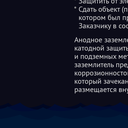
Защитить от э
Сдать объект (
котором был п
Заказчику в со
Анодное заземле
катодной защит
и подземных ме
заземлитель пре
коррозионностой
который зачекан
размещается вну