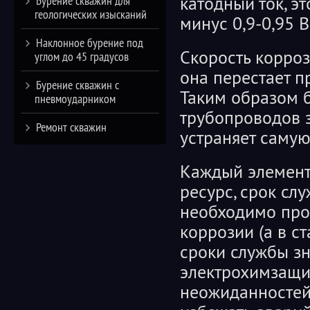
катодный ток, э
Бурение скважин для
геологических изысканий
минус 0,9-0,95 В
Наклонное бурение под
Скорость корроз
углом до 45 градусов
она перестает п
Бурение скважин с
Таким образом 
пневмоударником
трубопроводов з
Ремонт скважин
устраняет самую
Каждый элемент
ресурс, срок сл
необходимо про
коррозии (а в с
сроки службы зн
электрохимзащит
неожиданностей